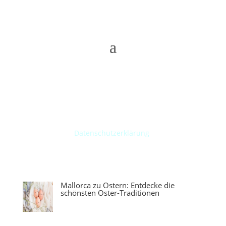
Menü
* Für Links auf dieser Website erhalten wir ggf. eine
Provision von den verlinkten Anbietern (mit * oder
im Text gekennzeichnet). Die Provision oder
Verlinkung beeinflusst nicht deinen
Preis. Weitere
Informationen dazu in unserer
Datenschutzerklärung
.
Neueste Beiträge
Mallorca zu Ostern: Entdecke die
schönsten Oster-Traditionen