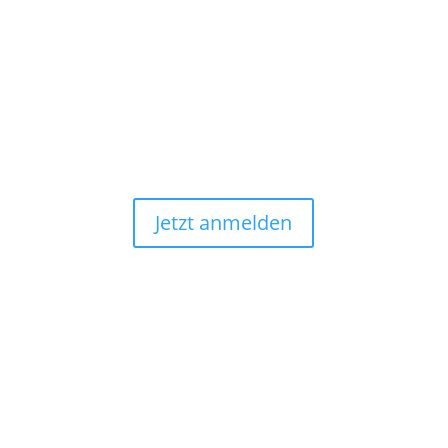
Melde dich für unseren

NEWSLETTER an und erhalte
exklusive Updates, Tipps und
Angebote:
Jetzt anmelden
Folge uns: