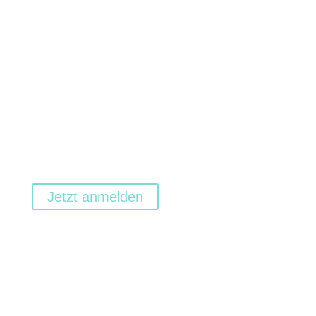
Melde dich für unseren NEWSLETTER an
und erhalte exklusive Updates, Tipps und
Angebote:
Jetzt anmelden
Folge uns: