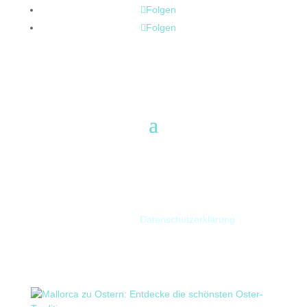
Folgen
Folgen
Menü
* Für Links auf dieser Website erhalten wir ggf. eine
Provision von den verlinkten Anbietern (mit * oder im
Text gekennzeichnet). Die Provision oder Verlinkung
beeinflusst nicht deinen
Preis. Weitere Informationen
dazu in unserer
Datenschutzerklärung
.
Neueste Beiträge